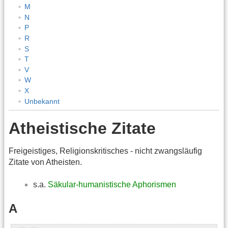
M
N
P
R
S
T
V
W
X
Unbekannt
Atheistische Zitate
Freigeistiges, Religionskritisches - nicht zwangsläufig
Zitate von Atheisten.
s.a.
Säkular-humanistische Aphorismen
A