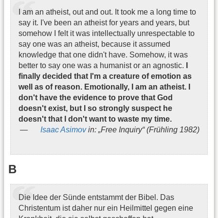
I am an atheist, out and out. It took me a long time to
say it. I've been an atheist for years and years, but
somehow I felt it was intellectually unrespectable to
say one was an atheist, because it assumed
knowledge that one didn't have. Somehow, it was
better to say one was a humanist or an agnostic.
I
finally decided that I'm a creature of emotion as
well as of reason. Emotionally, I am an atheist. I
don't have the evidence to prove that God
doesn't exist, but I so strongly suspect he
doesn't that I don't want to waste my time.
Isaac Asimov
in: „Free Inquiry“ (Frühling 1982)
B
Die Idee der Sünde entstammt der Bibel. Das
Christentum ist daher nur ein Heilmittel gegen eine