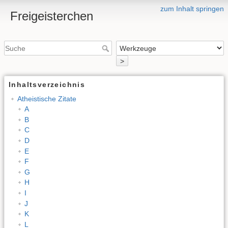
zum Inhalt springen
Freigeisterchen
>
Inhaltsverzeichnis
Atheistische Zitate
A
B
C
D
E
F
G
H
I
J
K
L