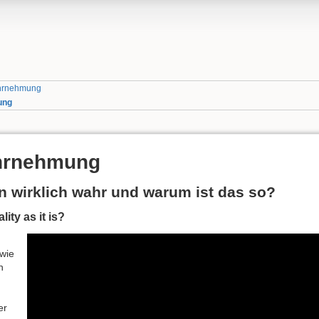
hrnehmung
ung
hrnehmung
wirklich wahr und warum ist das so?
ity as it is?
wie
n
er